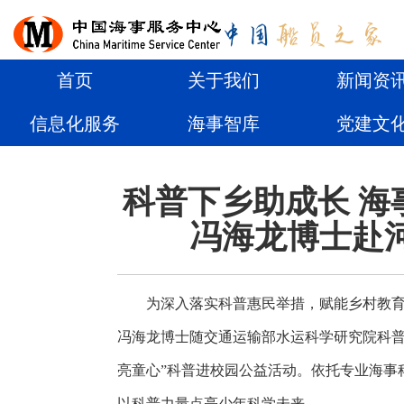
首页
关于我们
新闻资
信息化服务
海事智库
党建文
科普下乡助成长 海
冯海龙博士赴
为深入
落实
科普惠民
举措
，
赋能
乡村教育
冯海龙
博士
随交通运输部水运科学研究院科
亮童心”科普进校园公益活动。
依托
专业
海事
以科普力量点亮少年科学未来
。