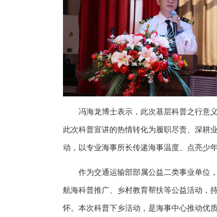
冯海龙
博士
表示，此次基层
科普
之行
意
此次
科普宣讲的热情转化为履职尽责、
深耕
动，以专业
海事
所长传递海事温度、点亮
少
作为交通运输部部属公益二类事业单位
航海科普
推广
、
乡村
教育帮扶等
公益
活动，
怀。
本
次科普下乡
活动
，是
海事
中心
推动优