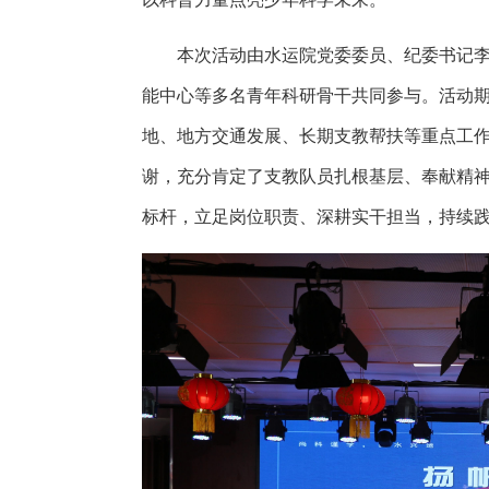
本次活动由水运院党委委员、纪委书记
能中心等
多名
青年科研骨干共同参与。活动
地
、
地方
交通发展、
长期
支教帮扶等
重点工
谢，
充分
肯定
了
支教队员
扎根基层、
奉献精
标杆，
立足岗位职责、深耕实干担当，持续