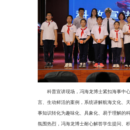
科普宣讲
现场
，冯海龙
博士紧扣海事
中心
言
、
生动鲜活的
案例
，系统讲解
航海文化
、
事知识转化为趣味化、具象化、易于理解的
氛围热烈
，
冯海龙
博士
耐心解答
学生
提
问、